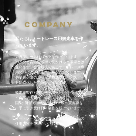
company
私たちはオートレース用競走車を作
っています。
大野フレームはバイクを作っています。
バイクと言っても街で見かける市販車とは
違います。公営競技であるオートレース専
用のバイク「競走車」を製作しています。
必要最小限のパーツで構成された、スピー
ドに特化した特殊なバイクです。
競走車製作70年。今も変わらず手作りでバ
イク部品の製作、修理、組み立てなど、全
国5ヶ所全てのオートレース場の競走車を
一手に引き受け日々製作を続けています。
オートレースを陰で支える
大野フレームの
仕事内容
をご紹介いたします。