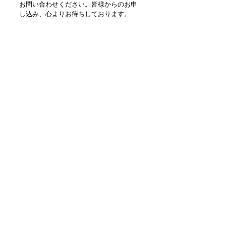
お問い合わせください。
皆様からのお申
し込み、心よりお待ちしております。
お問い合わせフォーム
募集内容
​・
正社員
職種：製造部スタッフ（職人）
業務内容：オートレース用バイク部品
の製造、修理、組立など
勤務地：埼玉県川口市
資格：要普通免許、ハイエースが運転
できる方
給与：経験に合わせて設定 夏・冬・
特別賞与あり
休日：日祝日、夏休み、冬休み、年
始、月一日土曜日休み