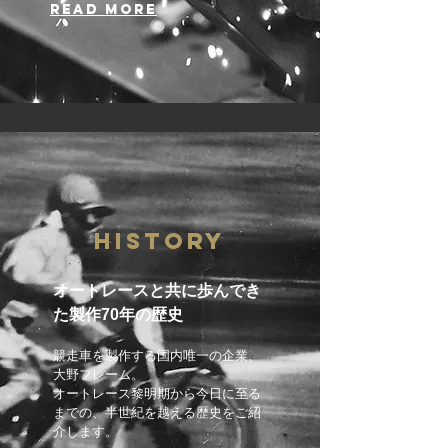
​READ MORE
HISTORY
オートレースと共に歩んでき
た製作70年の歴史
競走車を製作する国内唯一の企業、
大野フレーム。
オートレース黎明期から今
日に至る
までの、
半世
紀を越える
歴史をご紹
介します。